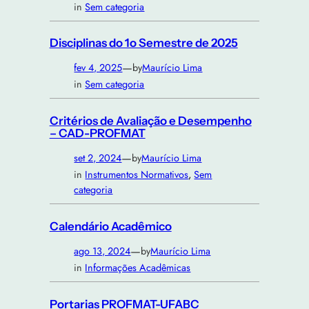
in
Sem categoria
Disciplinas do 1o Semestre de 2025
—
fev 4, 2025
by
Maurício Lima
in
Sem categoria
Critérios de Avaliação e Desempenho
– CAD-PROFMAT
—
set 2, 2024
by
Maurício Lima
in
Instrumentos Normativos
, 
Sem
categoria
Calendário Acadêmico
—
ago 13, 2024
by
Maurício Lima
in
Informações Acadêmicas
Portarias PROFMAT-UFABC