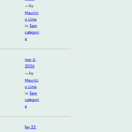
—
by
Mauríci
o Lima
in
Sem
categori
a
mar 6,
2026
—
by
Mauríci
o Lima
in
Sem
categori
a
fev 23,