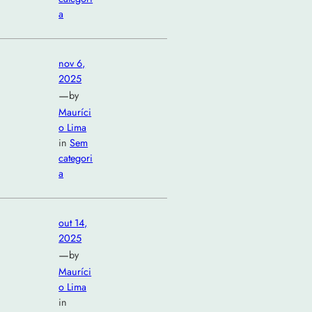
a
nov 6,
2025
—
by
Mauríci
o Lima
in
Sem
categori
a
out 14,
2025
—
by
Mauríci
o Lima
in