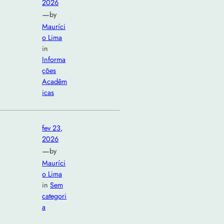
2026
—
by
Mauríci
o Lima
in
Informa
ções
Acadêm
icas
fev 23,
2026
—
by
Mauríci
o Lima
in
Sem
categori
a