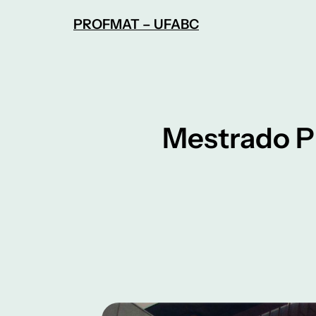
Pular
PROFMAT – UFABC
para
o
conteúdo
Mestrado P