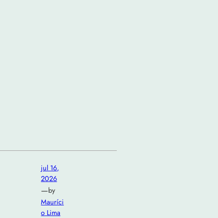
jul 16,
2026
—
by
Mauríci
o Lima