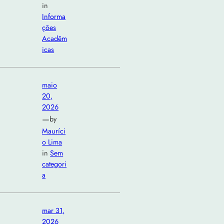
in
Informa
ções
Acadêm
icas
maio
20,
2026
—
by
Mauríci
o Lima
in
Sem
categori
a
mar 31,
2026