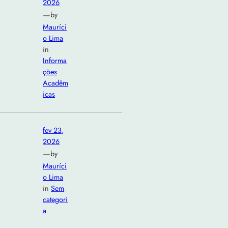
2026
—
by
Mauríci
o Lima
in
Informa
ções
Acadêm
icas
fev 23,
2026
—
by
Mauríci
o Lima
in
Sem
categori
a