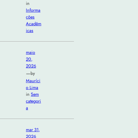
in
Informa
ções
Acadêm
icas
maio
20,
2026
—
by
Mauríci
o Lima
in
Sem
categori
a
mar 31,
2026