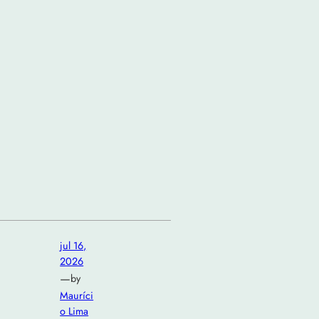
jul 16,
2026
—
by
Mauríci
o Lima