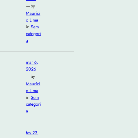
—
by
Mauríci
o Lima
in
Sem
categori
a
mar 6,
2026
—
by
Mauríci
o Lima
in
Sem
categori
a
fev 23,