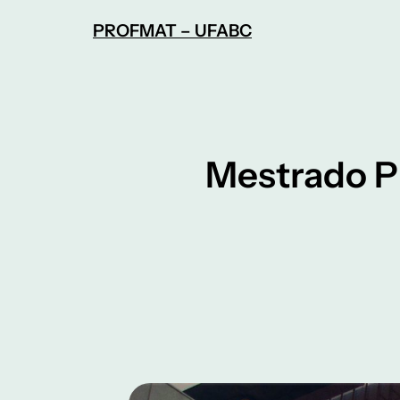
Pular
PROFMAT – UFABC
para
o
conteúdo
Mestrado P