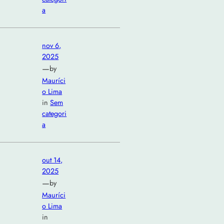
a
nov 6,
2025
—
by
Mauríci
o Lima
in
Sem
categori
a
out 14,
2025
—
by
Mauríci
o Lima
in