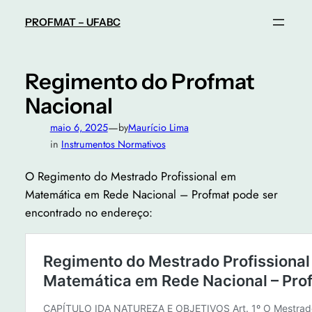
Pular
PROFMAT – UFABC
para
o
conteúdo
Regimento do Profmat
Nacional
—
maio 6, 2025
by
Maurício Lima
in
Instrumentos Normativos
O Regimento do Mestrado Profissional em
Matemática em Rede Nacional – Profmat pode ser
encontrado no endereço: