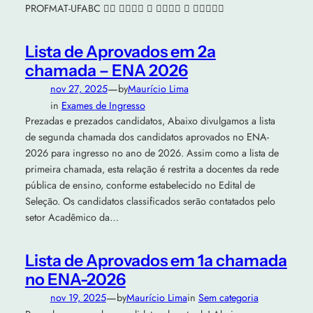
PROFMAT-UFABC 􏰇􏰈 􏰉􏰉􏰊􏰋 􏰌 􏰍􏰎􏰍􏰉 􏰏 􏰀􏰂􏰁􏰀􏰐
Lista de Aprovados em 2a
chamada – ENA 2026
—
nov 27, 2025
by
Maurício Lima
in
Exames de Ingresso
Prezadas e prezados candidatos, Abaixo divulgamos a lista
de segunda chamada dos candidatos aprovados no ENA-
2026 para ingresso no ano de 2026. Assim como a lista de
primeira chamada, esta relação é restrita a docentes da rede
pública de ensino, conforme estabelecido no Edital de
Seleção. Os candidatos classificados serão contatados pelo
setor Acadêmico da…
Lista de Aprovados em 1a chamada
no ENA-2026
—
nov 19, 2025
by
Maurício Lima
in
Sem categoria