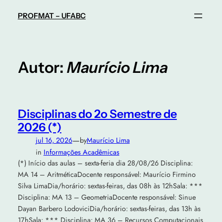
Pular
PROFMAT – UFABC
para
o
conteúdo
Autor:
Maurício Lima
Disciplinas do 2o Semestre de
2026 (*)
—
jul 16, 2026
by
Maurício Lima
in
Informações Acadêmicas
(*) Início das aulas – sexta-feria dia 28/08/26 Disciplina:
MA 14 – AritméticaDocente responsável: Maurício Firmino
Silva LimaDia/horário: sextas-feiras, das 08h às 12hSala: ***
Disciplina: MA 13 – GeometriaDocente responsável: Sinue
Dayan Barbero LodoviciDia/horário: sextas-feiras, das 13h às
17hSala: *** Disciplina: MA 36 – Recursos Computacionais