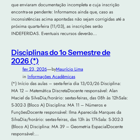
que enviaram documentação incompleta e cuja inscrição
encontra-se pendente: Informamos ainda que, caso as
inconsistências acima apontadas não sejam corrigidas até a
próxima quarta-feira (11/03), as inscrições serão
INDEFERIDAS. Eventuais recursos deverão…
Disciplinas do 1o Semestre de
2026 (*)
—
fev 23, 2026
by
Maurício Lima
in
Informações Acadêmicas
(*) Início das aulas – sexta-feria dia 13/03/26 Disciplina:
MA 12 – Matemática DiscretaDocente responsável: Alan
Maciel da SilvaDia/horário: sextas-feiras, das 08h às 12hSala:
S-302-3 (Bloco A) Disciplina: MA 11 – Números e
FunçõesDocente responsável: Ilma Aparecida Marques da
SilvaDia/horário: sextas-feiras, das 13h às 17hSala: S-302-3
(Bloco A) Disciplina: MA 39 – Geometria EspacialDocente
responsável:…