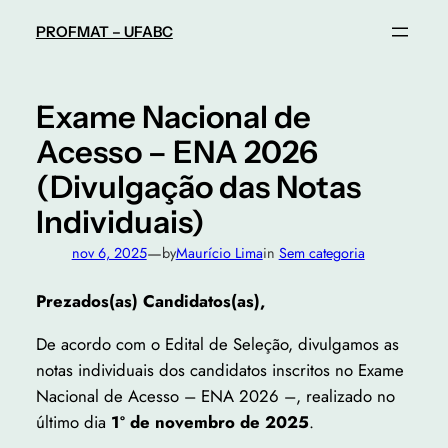
Pular
PROFMAT – UFABC
para
o
conteúdo
Exame Nacional de
Acesso – ENA 2026
(Divulgação das Notas
Individuais)
—
nov 6, 2025
by
Maurício Lima
in
Sem categoria
Prezados(as) Candidatos(as),
De acordo com o Edital de Seleção, divulgamos as
notas individuais dos candidatos inscritos no Exame
Nacional de Acesso – ENA 2026 –, realizado no
último dia
1º de novembro de 2025
.