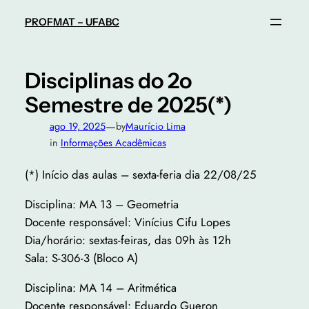
Pular
PROFMAT – UFABC
para
o
conteúdo
Disciplinas do 2o
Semestre de 2025(*)
—
ago 19, 2025
by
Maurício Lima
in
Informações Acadêmicas
(*) Início das aulas – sexta-feria dia 22/08/25
Disciplina: MA 13 – Geometria
Docente responsável: Vinícius Cifu Lopes
Dia/horário: sextas-feiras, das 09h às 12h
Sala: S-306-3 (Bloco A)
Disciplina: MA 14 – Aritmética
Docente responsável: Eduardo Gueron