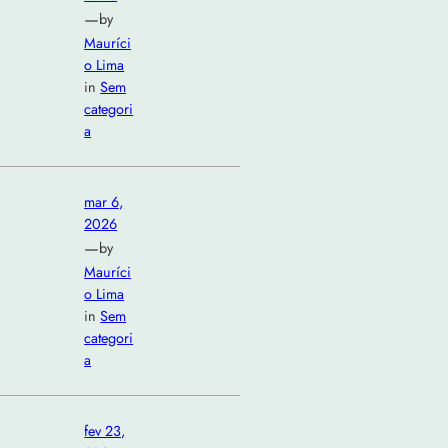
—
by
Mauríci
o Lima
in
Sem
categori
a
mar 6,
2026
—
by
Mauríci
o Lima
in
Sem
categori
a
fev 23,