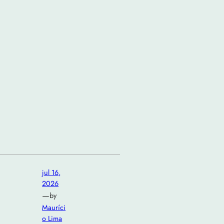
jul 16,
2026
—
by
Mauríci
o Lima