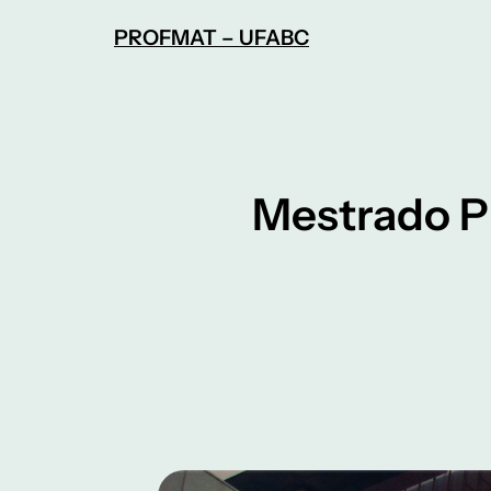
Pular
PROFMAT – UFABC
para
o
conteúdo
Mestrado P