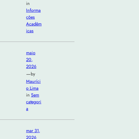
in
Informa
ções
Acadêm
icas
maio
20,
2026
—
by
Mauríci
o Lima
in
Sem
categori
a
mar 31,
2026