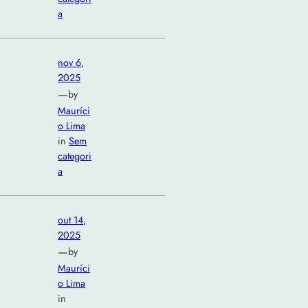
a
nov 6,
2025
—
by
Mauríci
o Lima
in
Sem
categori
a
out 14,
2025
—
by
Mauríci
o Lima
in