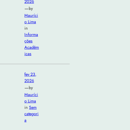
2026
—
by
Mauríci
o Lima
in
Informa
ções
Acadêm
icas
fev 23,
2026
—
by
Mauríci
o Lima
in
Sem
categori
a