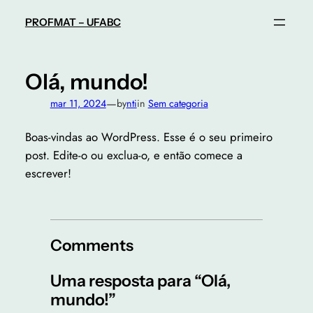
Pular
PROFMAT – UFABC
para
o
conteúdo
Olá, mundo!
—
mar 11, 2024
by
nti
in
Sem categoria
Boas-vindas ao WordPress. Esse é o seu primeiro
post. Edite-o ou exclua-o, e então comece a
escrever!
Comments
Uma resposta para “Olá,
mundo!”